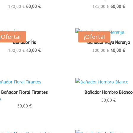
El
El
El
El
120,00
€
60,00
€
135,00
€
60,00
€
precio
precio
precio
prec
original
actual
original
act
era:
es:
era:
es:
¡Oferta!
¡Oferta!
120,00 €.
60,00 €.
135,00 €.
60,0
Bañador Íris
Bañador Raya Naranja
El
El
El
El
100,00
€
40,00
€
100,00
€
40,00
€
precio
precio
precio
prec
original
actual
original
act
era:
es:
era:
es:
100,00 €.
40,00 €.
100,00 €.
40,0
Bañador Floral Tirantes
Bañador Hombro Blanco
50,00
€
ado con
50,00
€