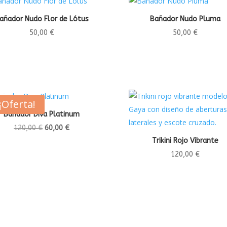
añador Nudo Flor de Lótus
Bañador Nudo Pluma
50,00
€
50,00
€
¡Oferta!
Bañador Diva Platinum
El
El
120,00
€
60,00
€
precio
precio
Trikini Rojo Vibrante
original
actual
120,00
€
era:
es:
120,00 €.
60,00 €.