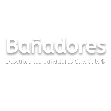
Bañadores
Descubre los bañadores CuloCulo®