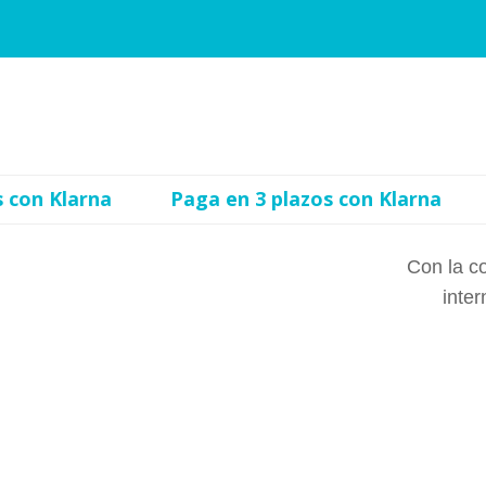
arna
Paga en 3 plazos con Klarna
Paga e
Con la c
inte