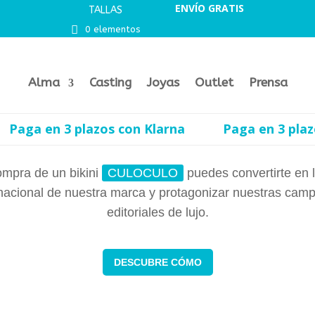
ENVÍO GRATIS
TALLAS
0 elementos
Alma
Casting
Joyas
Outlet
Prensa
n 3 plazos con Klarna
Paga en 3 plazos con 
ompra de un bikini
CULOCULO
puedes convertirte en 
rnacional de nuestra marca y protagonizar nuestras cam
editoriales de lujo.
DESCUBRE CÓMO