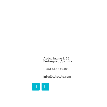
Avda. Jaume I, 56.
Pedreguer, Alicante
(+34) 645239301
info@culoculo.com