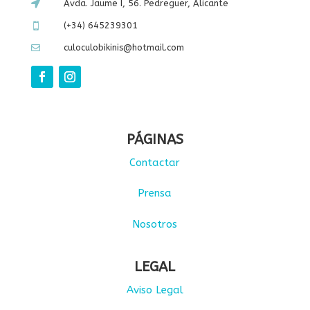
Avda. Jaume I, 56. Pedreguer, Alicante

(+34) 645239301

culoculobikinis@hotmail.com

PÁGINAS
Contactar
Prensa
Nosotros
LEGAL
Aviso Legal