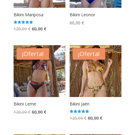
Bikini Mariposa
Bikini Leonor
60,00
€
El
El
Valorado
120,00
€
60,00
€
con
5.00
precio
precio
de 5
original
actual
era:
es:
¡Oferta!
¡Oferta!
120,00 €.
60,00 €.
Bikini Leme
Bikini Jaén
El
El
120,00
€
60,00
€
El
El
Valorado
120,00
€
60,00
€
precio
precio
con
5.00
precio
precio
original
actual
de 5
original
actual