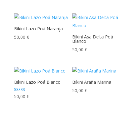
de 5
original
actual
era:
es:
135,00 €.
60,00 €.
Bikini Lazo Poá Naranja
Bikini Asa Delta Poá
50,00
€
Blanco
50,00
€
Bikini Lazo Poá Blanco
Bikini Araña Marina
50,00
€
Valorado con
50,00
€
5.00
de 5