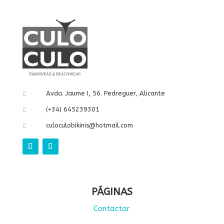
Avda. Jaume I, 56. Pedreguer, Alicante

(+34) 645239301

culoculobikinis@hotmail.com

PÁGINAS
Contactar