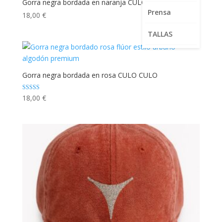
Gorra negra bordada en naranja CULO CULO
Prensa
18,00
€
TALLAS
Gorra negra bordada en rosa CULO CULO
Valorado con
18,00
€
5.00
de 5