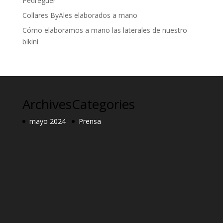
Pedreguer
Collares ByAles elaborados a mano
Cómo elaboramos a mano las laterales de nuestro
bikini
Archives
Categories
mayo 2024
Prensa