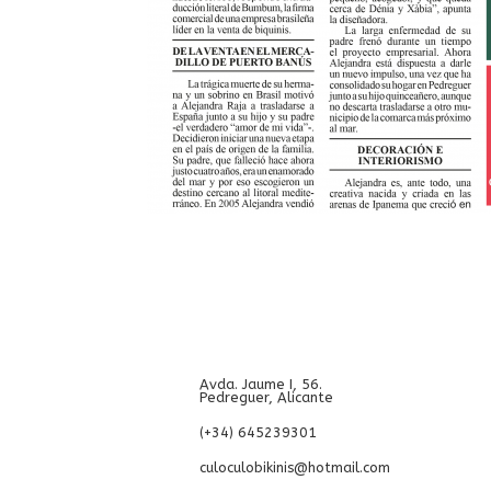
Avda. Jaume I, 56.
Pedreguer, Alicante
(+34) 645239301
culoculobikinis@hotmail.com