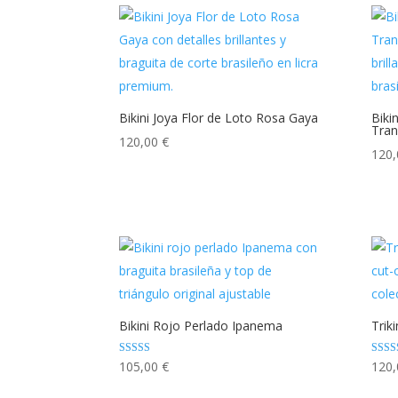
Bikini Joya Flor de Loto Rosa Gaya
Biki
Tran
120,00
€
120
Bikini Rojo Perlado Ipanema
Trik
Valorado con
Valor
105,00
€
120
5.00
5.00
de 5
de 5