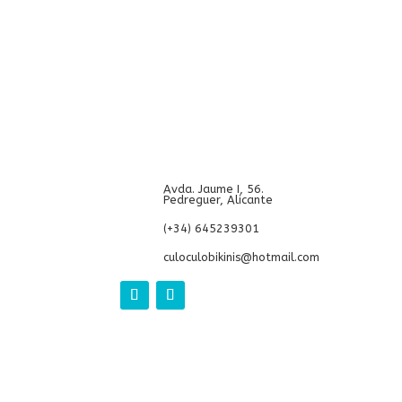
Avda. Jaume I, 56.
Pedreguer, Alicante
(+34) 645239301
culoculobikinis@hotmail.com