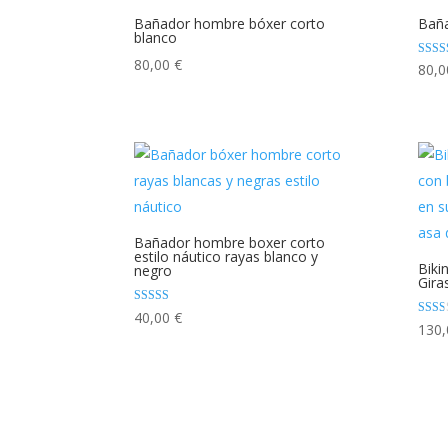
Bañador hombre bóxer corto
Baña
blanco
80,00
€
Valor
80,
5.00
de 5
Bañador hombre boxer corto
estilo náutico rayas blanco y
Biki
negro
Gira
Valorado con
40,00
€
5.00
Valo
130
de 5
rado
con
2.00
de 5