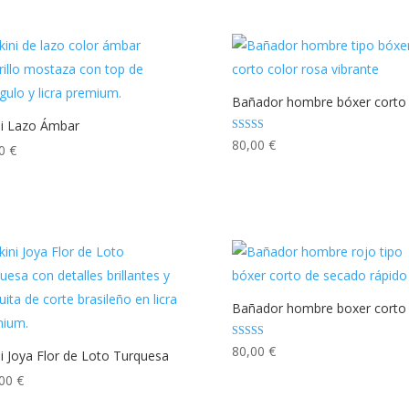
Bañador hombre bóxer corto
ni Lazo Ámbar
Valorado con
80,00
€
00
€
5.00
de 5
Bañador hombre boxer corto 
Valorado con
80,00
€
ni Joya Flor de Loto Turquesa
5.00
de 5
,00
€