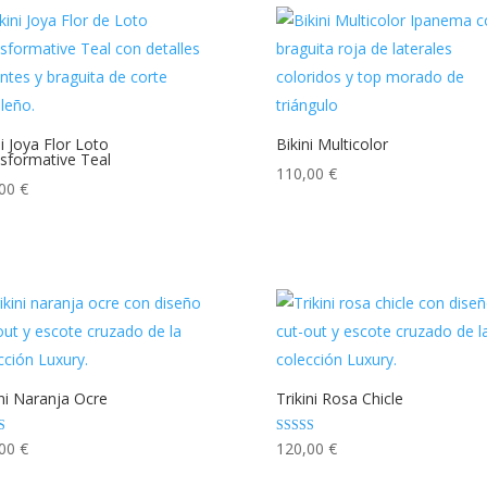
ni Joya Flor Loto
Bikini Multicolor
sformative Teal
110,00
€
,00
€
ini Naranja Ocre
Trikini Rosa Chicle
ado con
Valorado con
,00
€
120,00
€
5.00
de 5