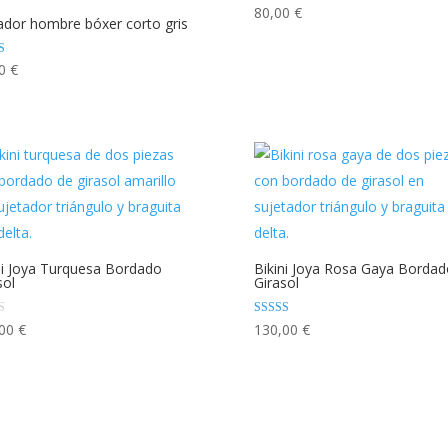
80,00
€
dor hombre bóxer corto gris
ado con
00
€
ni Joya Turquesa Bordado
Bikini Joya Rosa Gaya Bordad
sol
Girasol
Valorado con
,00
€
130,00
€
5.00
de 5