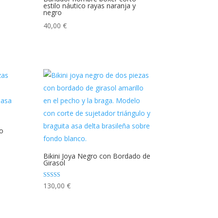
estilo náutico rayas naranja y
negro
40,00
€
o
Bikini Joya Negro con Bordado de
Girasol
Valorado con
130,00
€
5.00
de 5