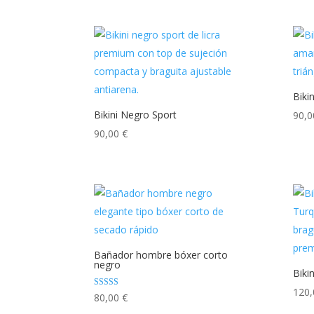
Biki
Bikini Negro Sport
90,
90,00
€
Bañador hombre bóxer corto
negro
Biki
120
Valorado con
80,00
€
5.00
de 5