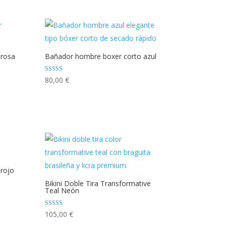
 rosa
Bañador hombre boxer corto azul
Valorado con
80,00
€
5.00
de 5
rojo
Bikini Doble Tira Transformative
Teal Neón
Valorado con
105,00
€
5.00
de 5