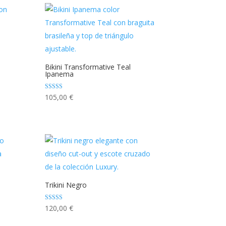
Bikini Transformative Teal
Ipanema
Valorado con
105,00
€
5.00
de 5
Trikini Negro
Valorado con
120,00
€
5.00
de 5