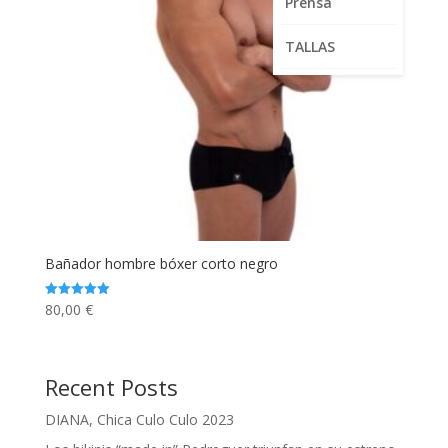
Prensa
TALLAS
Bañador hombre bóxer corto negro
80,00
€
Valorado
con
5.00
de 5
Recent Posts
DIANA, Chica Culo Culo 2023