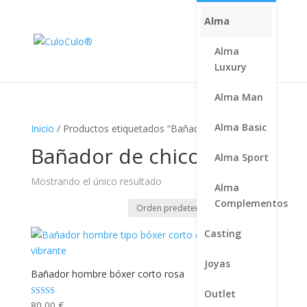
Alma
Alma
Luxury
Alma Man
Alma Basic
Inicio
/ Productos etiquetados “Bañador de chico”
Bañador de chico
Alma Sport
Mostrando el único resultado
Alma
Complementos
Casting
Joyas
Bañador hombre bóxer corto rosa
Outlet
Valorado con
80,00
€