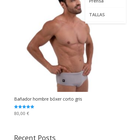
Prensa
TALLAS
Bañador hombre bóxer corto gris
80,00
€
Valorado
con
5.00
de 5
Recent Posts