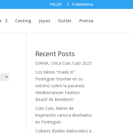
TALLAS
0 elementos
a
Casting
Joyas
Outlet
Prensa
Recent Posts
DIANA, Chica Culo Culo 2023
Los bikinis “made in”
Pedreguer triunfan en su
estreno sobre la pasarela
Mediterranean Fashion
Beach de Benidorm
Culo Culo, bikinis de
inspiración carioca diseñados
en Pedreguer
Collares ByAles elaborados a