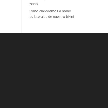
mano
Cómo elaboramos a mano
las laterales de nuestro bikini