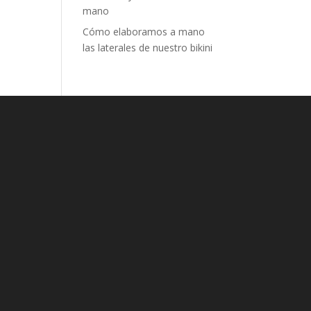
mano
Cómo elaboramos a mano
las laterales de nuestro bikini