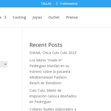
TALLAS
0 elementos
a
Casting
Joyas
Outlet
Prensa
Recent Posts
DIANA, Chica Culo Culo 2023
Los bikinis “made in”
Pedreguer triunfan en su
estreno sobre la pasarela
Mediterranean Fashion
Beach de Benidorm
Culo Culo, bikinis de
inspiración carioca diseñados
en Pedreguer
Collares ByAles elaborados a