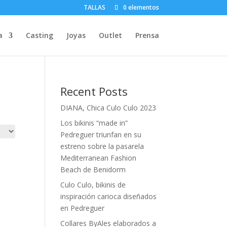
TALLAS
0 elementos
a
Casting
Joyas
Outlet
Prensa
Recent Posts
DIANA, Chica Culo Culo 2023
Los bikinis “made in”
Pedreguer triunfan en su
estreno sobre la pasarela
Mediterranean Fashion
Beach de Benidorm
Culo Culo, bikinis de
inspiración carioca diseñados
en Pedreguer
Collares ByAles elaborados a