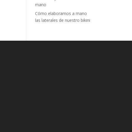
mano
Cómo elaboramos a mano
las laterales de nuestro bikini