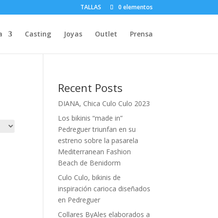
TALLAS
0 elementos
a
Casting
Joyas
Outlet
Prensa
Recent Posts
DIANA, Chica Culo Culo 2023
Los bikinis “made in”
Pedreguer triunfan en su
estreno sobre la pasarela
Mediterranean Fashion
Beach de Benidorm
Culo Culo, bikinis de
inspiración carioca diseñados
en Pedreguer
Collares ByAles elaborados a