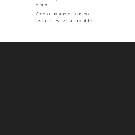
mano
Cómo elaboramos a mano
las laterales de nuestro bikini