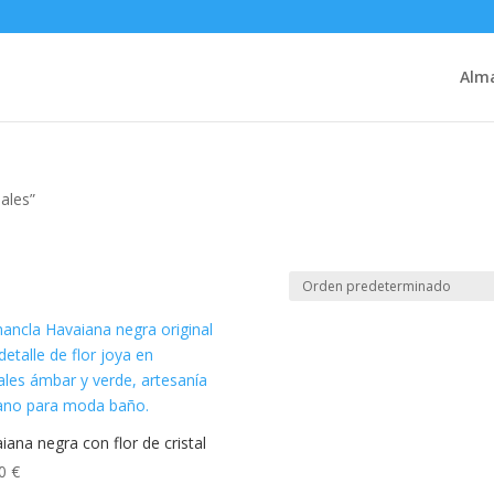
Alm
ales”
iana negra con flor de cristal
00
€