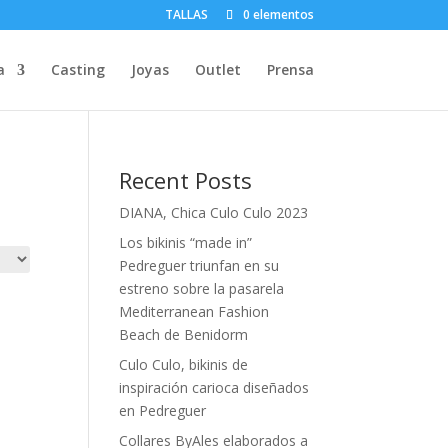
TALLAS
0 elementos
a
Casting
Joyas
Outlet
Prensa
Recent Posts
DIANA, Chica Culo Culo 2023
Los bikinis “made in”
Pedreguer triunfan en su
estreno sobre la pasarela
Mediterranean Fashion
Beach de Benidorm
Culo Culo, bikinis de
inspiración carioca diseñados
en Pedreguer
Collares ByAles elaborados a