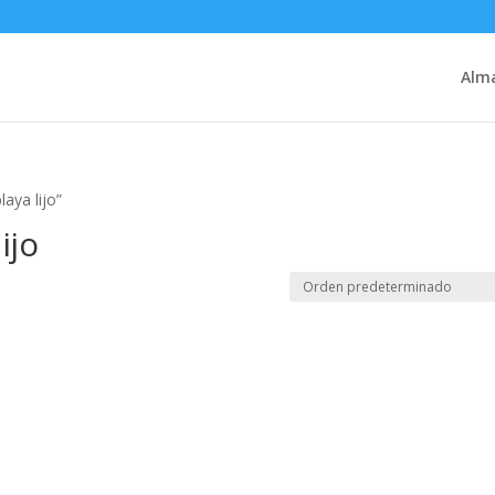
Alm
aya lijo”
ijo