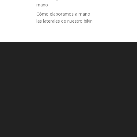
mano
Cómo elaboramos a mano
las laterales de nuestro bikini