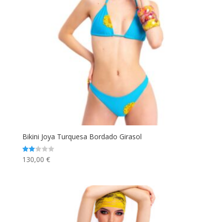
Bikini Joya Turquesa Bordado Girasol
130,00
€
Valorado
con
2.00
de 5