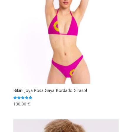
Bikini Joya Rosa Gaya Bordado Girasol
130,00
€
Valorado
con
5.00
de 5