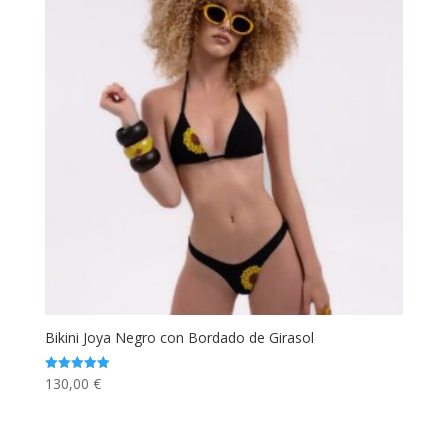
Bikini Joya Negro con Bordado de Girasol
130,00
€
Valorado
con
5.00
de 5