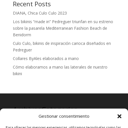
Recent Posts
DIANA, Chica Culo Culo 2023
Los bikinis “made in” Pedreguer triunfan en su estreno
sobre la pasarela Mediterranean Fashion Beach de
Benidorm
Culo Culo, bikinis de inspiración carioca diseñados en
Pedreguer
Collares ByAles elaborados a mano
Cómo elaboramos a mano las laterales de nuestro
bikini
Archives
Categories
Gestionar consentimiento
mayo 2024
Prensa
Para ofrecer las mejores experiencias, utilizamos tecnologías como las