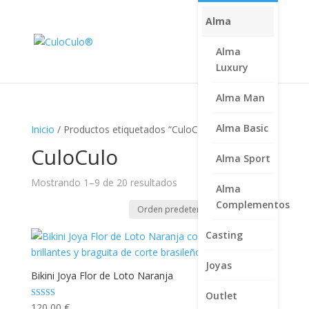
Alma
Alma
Luxury
Alma Man
Alma Basic
Inicio
/ Productos etiquetados “CuloCulo”
CuloCulo
Alma Sport
Mostrando 1–9 de 20 resultados
Alma
Complementos
Casting
Joyas
Bikini Joya Flor de Loto Naranja
Outlet
Valorado con
120,00
€