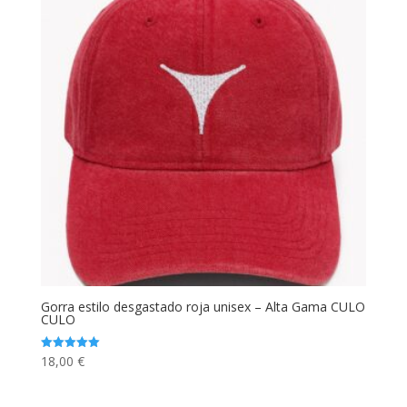
Gorra estilo desgastado roja unisex – Alta Gama CULO
CULO
18,00
€
Valorado
con
5.00
de 5