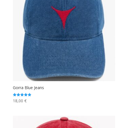
Gorra Blue Jeans
18,00
€
Valorado
con
5.00
de 5