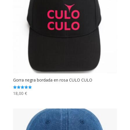
Gorra negra bordada en rosa CULO CULO
18,00
€
Valorado
con
5.00
de 5