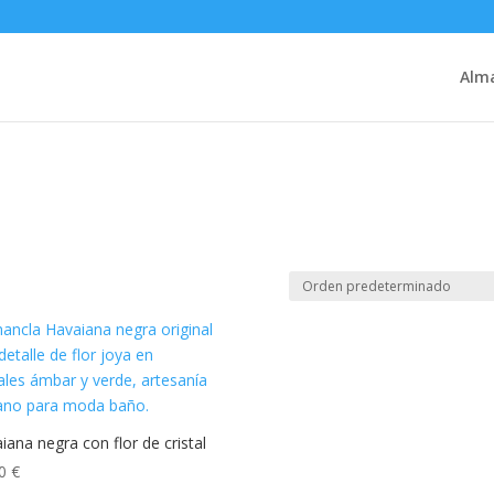
Alm
iana negra con flor de cristal
00
€