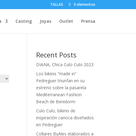
TALLAS
0 elementos
a
Casting
Joyas
Outlet
Prensa
Recent Posts
DIANA, Chica Culo Culo 2023
Los bikinis “made in”
Pedreguer triunfan en su
estreno sobre la pasarela
Mediterranean Fashion
Beach de Benidorm
Culo Culo, bikinis de
inspiración carioca diseñados
en Pedreguer
Collares ByAles elaborados a