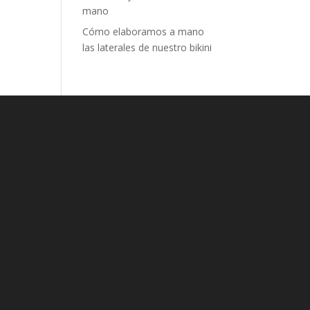
mano
Cómo elaboramos a mano
las laterales de nuestro bikini