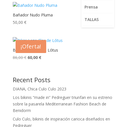
Prensa
Bañador Nudo Pluma
TALLAS
50,00
€
¡Oferta!
Bikini Lazo Flor de Lótus
El
El
86,00
€
60,00
€
precio
precio
original
actual
era:
es:
Recent Posts
86,00 €.
60,00 €.
DIANA, Chica Culo Culo 2023
Los bikinis “made in” Pedreguer triunfan en su estreno
sobre la pasarela Mediterranean Fashion Beach de
Benidorm
Culo Culo, bikinis de inspiración carioca diseñados en
Pedreguer