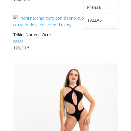
5.00
de 5
Prensa
TALLAS
Trikini Naranja Ocre
Valorado con
120,00
€
5.00
de 5