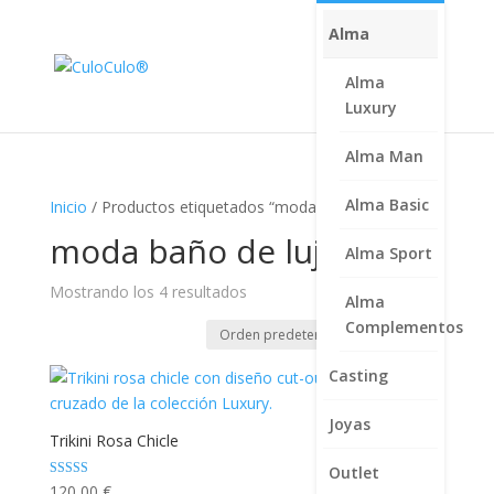
Alma
Alma
Luxury
Alma Man
Alma Basic
Inicio
/ Productos etiquetados “moda baño de lujo”
moda baño de lujo
Alma Sport
Mostrando los 4 resultados
Alma
Complementos
Casting
Joyas
Trikini Rosa Chicle
Outlet
Valorado con
120,00
€