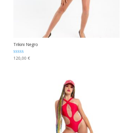
Trikini Negro
Valorado con
120,00
€
5.00
de 5