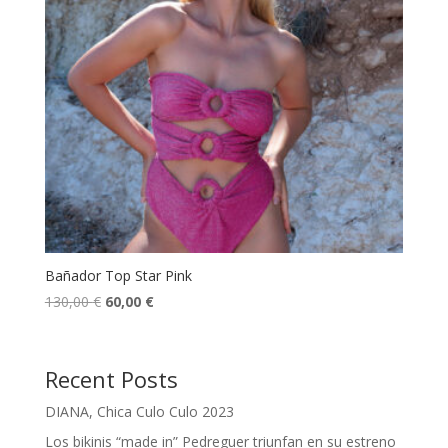
Bañador Top Star Pink
El
El
130,00
€
60,00
€
precio
precio
original
actual
era:
es:
Recent Posts
130,00 €.
60,00 €.
DIANA, Chica Culo Culo 2023
Los bikinis “made in” Pedreguer triunfan en su estreno