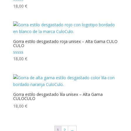
Valorado con
18,00
€
5.00
de 5
Gorra estilo desgastado roja unisex – Alta Gama CULO
CULO
Valorado con
18,00
€
5.00
de 5
Gorra estilo desgastado lila unisex – Alta Gama
CULOCULO
18,00
€
1
2
→