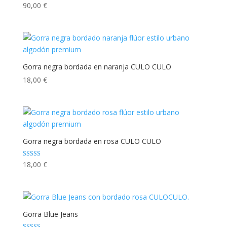
Valorado con
90,00
€
5.00
de 5
Gorra negra bordada en naranja CULO CULO
18,00
€
Gorra negra bordada en rosa CULO CULO
Valorado con
18,00
€
5.00
de 5
Gorra Blue Jeans