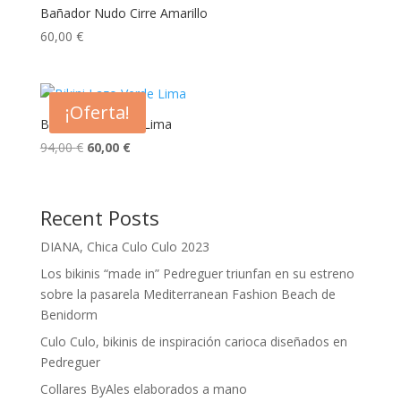
Bañador Nudo Cirre Amarillo
60,00
€
¡Oferta!
Bikini Lazo Verde Lima
El
El
94,00
€
60,00
€
precio
precio
original
actual
era:
es:
Recent Posts
94,00 €.
60,00 €.
DIANA, Chica Culo Culo 2023
Los bikinis “made in” Pedreguer triunfan en su estreno
sobre la pasarela Mediterranean Fashion Beach de
Benidorm
Culo Culo, bikinis de inspiración carioca diseñados en
Pedreguer
Collares ByAles elaborados a mano