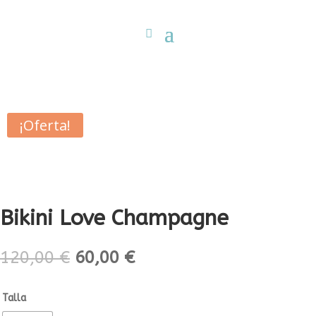
¡Oferta!
Bikini Love Champagne
El
El
120,00
€
60,00
€
precio
precio
original
actual
Talla
era:
es: