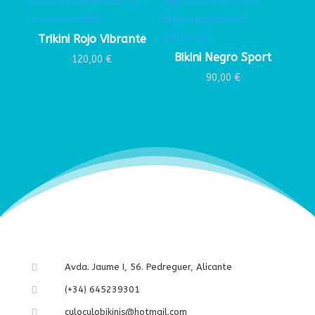
Trikini Rojo Vibrante
Bikini Negro Sport
120,00
€
90,00
€
Avda. Jaume I, 56. Pedreguer, Alicante

(+34) 645239301

culoculobikinis@hotmail.com
