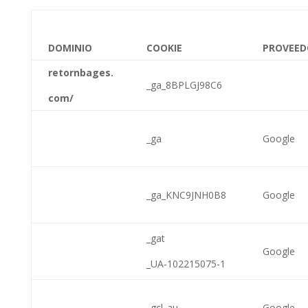
DOMINIO
COOKIE
PROVEED
retornbages.
_ga_8BPLGJ98C6
com/
_ga
Google
_ga_KNC9JNH0B8
Google
_gat
Google
_UA-102215075-1
_gcl_au
Google