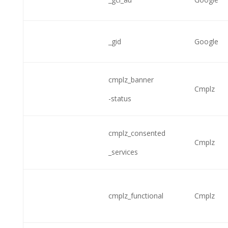
_gid
Google
cmplz_banner
Cmplz
-status
cmplz_consented
Cmplz
_services
cmplz_functional
Cmplz