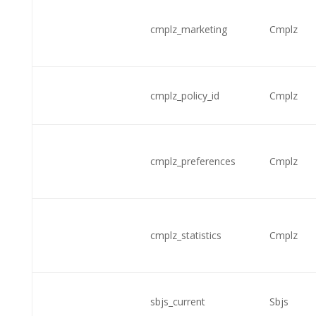
cmplz_marketing
Cmplz
cmplz_policy_id
Cmplz
cmplz_preferences
Cmplz
cmplz_statistics
Cmplz
sbjs_current
Sbjs