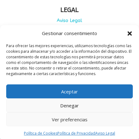
LEGAL
Aviso Legal
Gestionar consentimiento
Política de Privacidad
Para ofrecer las mejores experiencias, utilizamos tecnologías como las
Cookies
cookies para almacenar y/o acceder a la información del dispositivo. El
consentimiento de estas tecnologías nos permitirá procesar datos
Condiciones de uso
como el comportamiento de navegación o las identificaciones únicas
en este sitio. No consentir o retirar el consentimiento, puede afectar
negativamente a ciertas características y funciones.
Condiciones de venta
Aceptar
Denegar
Ver preferencias
CULO CULO ® 2025
Política de Cookies
Política de Privacidad
Aviso Legal