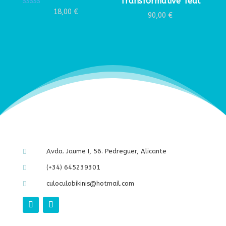
Transformative Teal
Valorado con
18,00
€
90,00
€
5.00
de 5
Avda. Jaume I, 56. Pedreguer, Alicante

(+34) 645239301

culoculobikinis@hotmail.com
