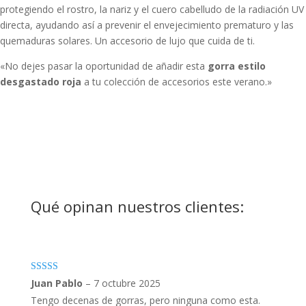
protegiendo el rostro, la nariz y el cuero cabelludo de la radiación UV
directa, ayudando así a prevenir el envejecimiento prematuro y las
quemaduras solares. Un accesorio de lujo que cuida de ti.
«No dejes pasar la oportunidad de añadir esta
gorra estilo
desgastado roja
a tu colección de accesorios este verano.»
Qué opinan nuestros clientes:
Valorado con
Juan Pablo
–
7 octubre 2025
5
de 5
Tengo decenas de gorras, pero ninguna como esta.