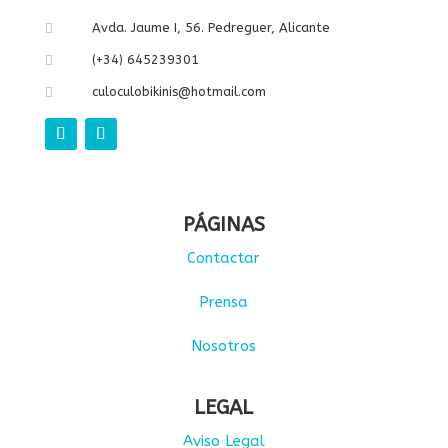
Avda. Jaume I, 56. Pedreguer, Alicante

(+34) 645239301

culoculobikinis@hotmail.com

PÁGINAS
Contactar
Prensa
Nosotros
LEGAL
Aviso Legal