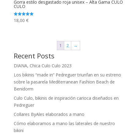
Gorra estilo desgastado roja unisex – Alta Gama CULO
CULO
18,00
€
Valorado
con
5.00
de 5
1
2
→
Recent Posts
DIANA, Chica Culo Culo 2023
Los bikinis “made in” Pedreguer triunfan en su estreno
sobre la pasarela Mediterranean Fashion Beach de
Benidorm
Culo Culo, bikinis de inspiración carioca diseñados en
Pedreguer
Collares ByAles elaborados a mano
Cómo elaboramos a mano las laterales de nuestro
bikini