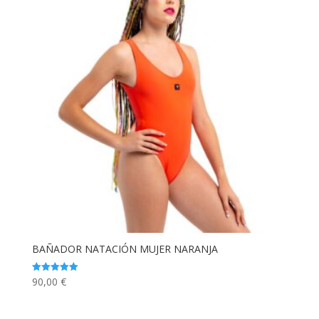
BAÑADOR NATACIÓN MUJER NARANJA
90,00
€
Valorado
con
5.00
de 5