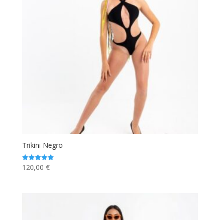
Trikini Negro
120,00
€
Valorado
con
5.00
de 5