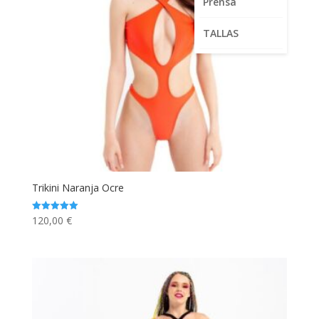
Prensa
TALLAS
Trikini Naranja Ocre
120,00
€
Valorado
con
5.00
de 5