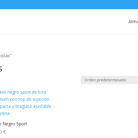
Alm
istas”
s
ni Negro Sport
00
€