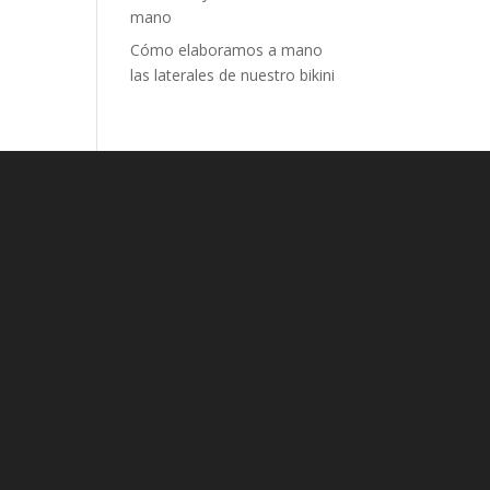
mano
Cómo elaboramos a mano
las laterales de nuestro bikini