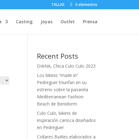
TALLAS
0 elementos
a
Casting
Joyas
Outlet
Prensa
Recent Posts
DIANA, Chica Culo Culo 2023
Los bikinis “made in”
Pedreguer triunfan en su
estreno sobre la pasarela
Mediterranean Fashion
Beach de Benidorm
Culo Culo, bikinis de
inspiración carioca diseñados
en Pedreguer
Collares ByAles elaborados a