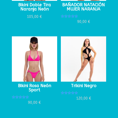
Bikini Doble Tira
BAÑADOR NATACIÓN
Naranja Neón
MUJER NARANJA
105,00
€
Valorado
90,00
€
con
5.00
de 5
Bikini Rosa Neón
Trikini Negro
Sport
Valorado
120,00
€
con
Valorado
90,00
€
5.00
con
de 5
5.00
de 5