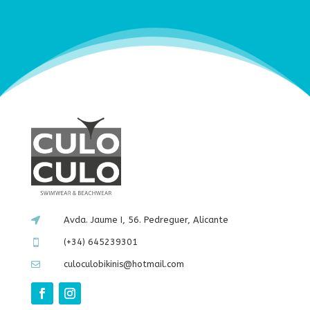
Avda. Jaume I, 56. Pedreguer, Alicante

(+34) 645239301

culoculobikinis@hotmail.com
