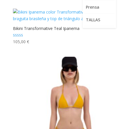
Prensa
TALLAS
Bikini Transformative Teal Ipanema
Valorado con
105,00
€
5.00
de 5