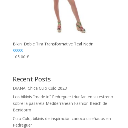
Bikini Doble Tira Transformative Teal Neón
Valorado con
105,00
€
5.00
de 5
Recent Posts
DIANA, Chica Culo Culo 2023
Los bikinis “made in” Pedreguer triunfan en su estreno
sobre la pasarela Mediterranean Fashion Beach de
Benidorm
Culo Culo, bikinis de inspiración carioca diseñados en
Pedreguer