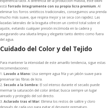
experiencia táctil. A diferencia de la producción masiva, este bikini
está
forrado íntegramente con su propia licra premium
. Al
eliminar los forros sintéticos tradicionales, conseguimos una prenda
mucho más suave, que respira mejor y se seca con rapidez. Las
lazadas laterales de la braguita ofrecen un control total sobre el
ajuste, evitando cualquier presión incómoda en la cadera y
asegurando una silueta limpia y elegante tanto dentro como fuera
del agua.
Cuidado del Color y del Tejido
Para mantener la intensidad de este amarillo tendencia, sigue estas
recomendaciones:
1.
Lavado a Mano:
Usa siempre agua fría y un jabón suave para
preservar las fibras de licra.
2.
Secado a la Sombra:
El sol intenso durante el secado puede
mermar la saturación del color ámbar; busca siempre un lugar
aireado y protegido del sol directo.
3.
Aclarado tras el Mar:
Elimina los restos de salitre y cloro
después de cada uso para evitar el desgaste prematuro.