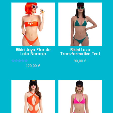
Bikini Joya Flor de
Bikini Lazo
Loto Naranja
Transformative Teal
90,00
€
Valorado
120,00
€
con
5.00
de 5