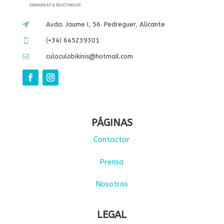
Avda. Jaume I, 56. Pedreguer, Alicante

(+34) 645239301

culoculobikinis@hotmail.com

PÁGINAS
Contactar
Prensa
Nosotros
LEGAL