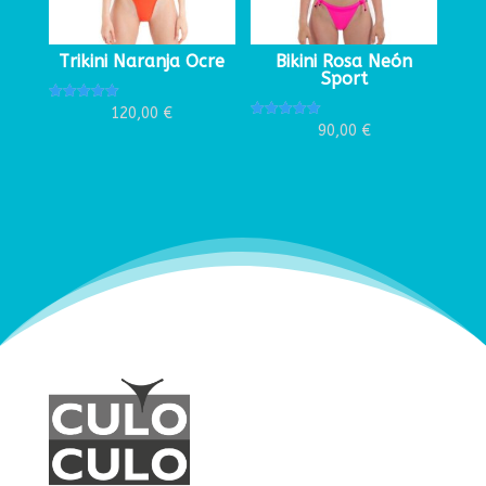
Trikini Naranja Ocre
Bikini Rosa Neón
Sport
Valorado
120,00
€
con
Valorado
90,00
€
5.00
con
de 5
5.00
de 5