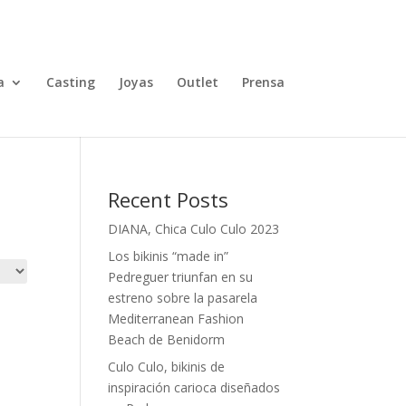
TALLAS
0 elementos
a
Casting
Joyas
Outlet
Prensa
Recent Posts
DIANA, Chica Culo Culo 2023
Los bikinis “made in”
Pedreguer triunfan en su
estreno sobre la pasarela
Mediterranean Fashion
Beach de Benidorm
Culo Culo, bikinis de
inspiración carioca diseñados