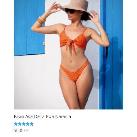
Bikini Asa Delta Poá Naranja
50,00
€
Valorado
con
5.00