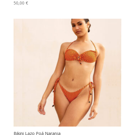
50,00
€
Valorado
con
5.00
de 5
Bikini Lazo Poá Naranja