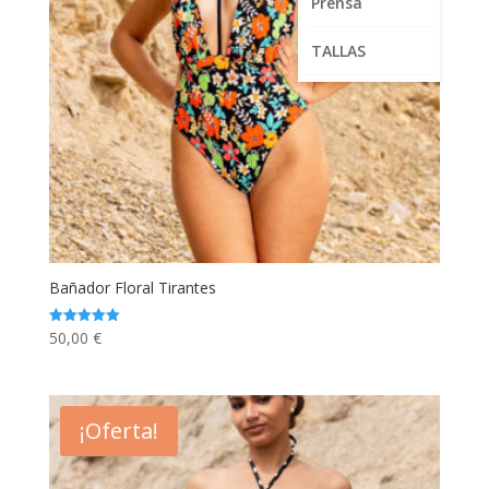
Prensa
TALLAS
Bañador Floral Tirantes
50,00
€
Valorado
con
5.00
de 5
¡Oferta!