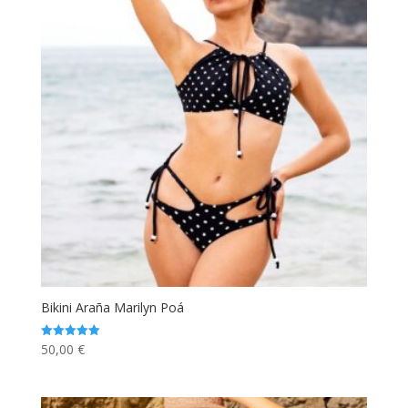
Bikini Araña Marilyn Poá
50,00
€
Valorado
con
5.00
de 5