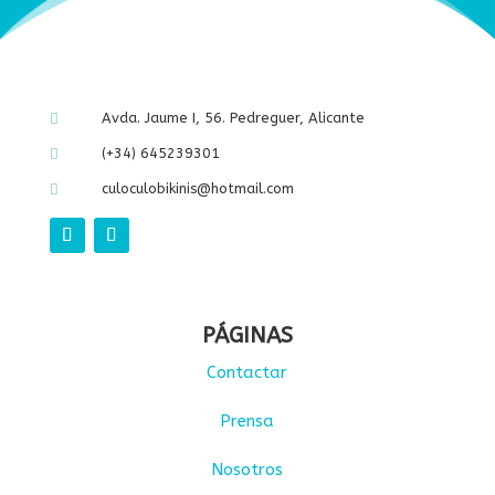
Avda. Jaume I, 56. Pedreguer, Alicante

(+34) 645239301

culoculobikinis@hotmail.com

PÁGINAS
Contactar
Prensa
Nosotros