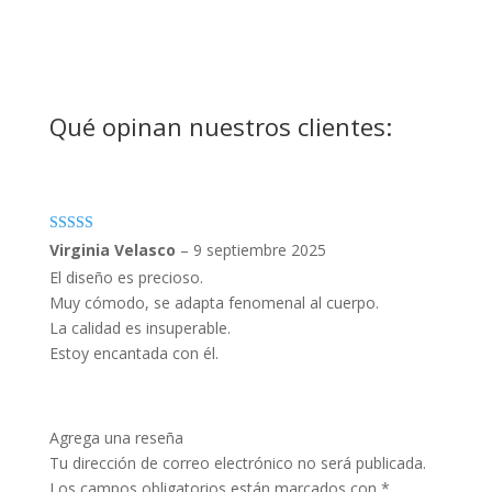
Qué opinan nuestros clientes:
Valorado con
Virginia Velasco
–
9 septiembre 2025
5
de 5
El diseño es precioso.
Muy cómodo, se adapta fenomenal al cuerpo.
La calidad es insuperable.
Estoy encantada con él.
Agrega una reseña
Tu dirección de correo electrónico no será publicada.
Los campos obligatorios están marcados con
*