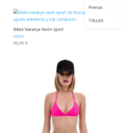
Prensa
TALLAS
Bikini Naranja Neón Sport
Valorado con
90,00
€
5.00
de 5