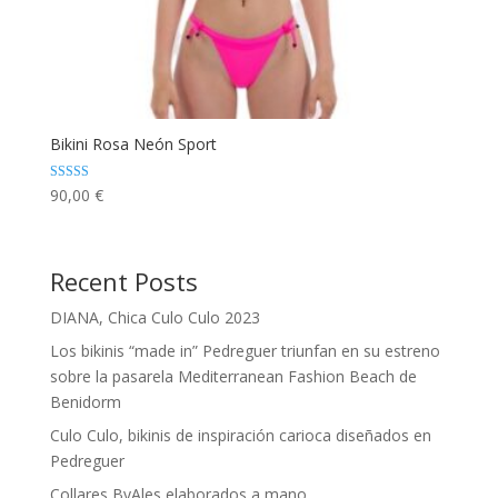
Bikini Rosa Neón Sport
Valorado con
90,00
€
5.00
de 5
Recent Posts
DIANA, Chica Culo Culo 2023
Los bikinis “made in” Pedreguer triunfan en su estreno
sobre la pasarela Mediterranean Fashion Beach de
Benidorm
Culo Culo, bikinis de inspiración carioca diseñados en
Pedreguer
Collares ByAles elaborados a mano