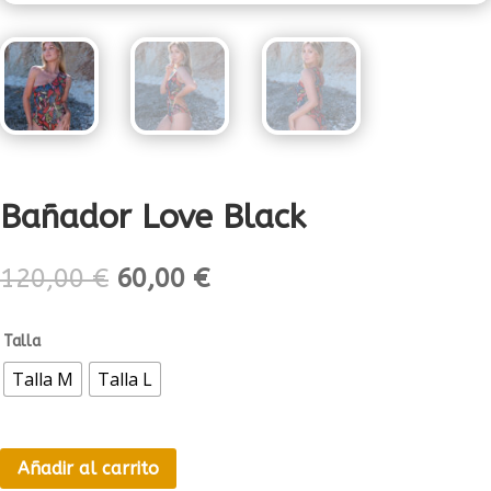
Bañador Love Black
El
El
120,00
€
60,00
€
precio
precio
original
actual
Talla
era:
es:
120,00 €.
60,00 €.
Talla M
Talla L
Añadir al carrito