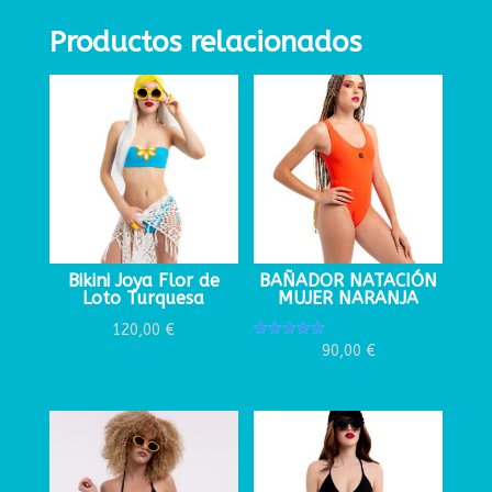
Productos relacionados
Bikini Joya Flor de
BAÑADOR NATACIÓN
Loto Turquesa
MUJER NARANJA
120,00
€
Valorado
90,00
€
con
5.00
de 5