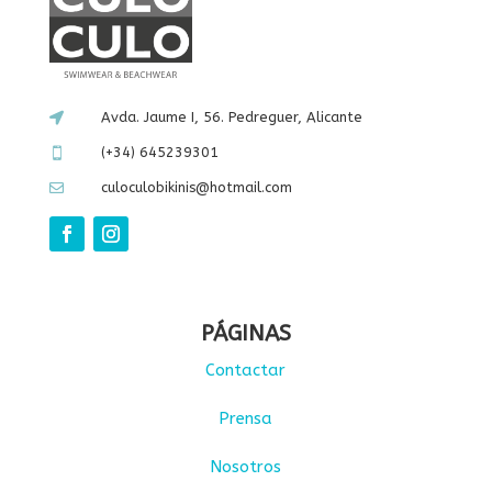
Avda. Jaume I, 56. Pedreguer, Alicante

(+34) 645239301

culoculobikinis@hotmail.com

PÁGINAS
Contactar
Prensa
Nosotros