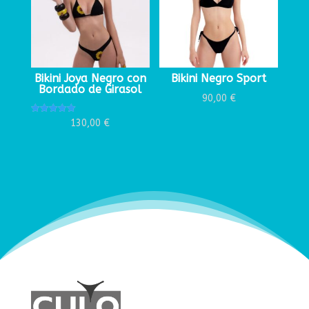
Bikini Joya Negro con
Bikini Negro Sport
Bordado de Girasol
90,00
€
Valorado
130,00
€
con
5.00
de 5