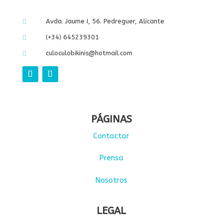
Avda. Jaume I, 56. Pedreguer, Alicante

(+34) 645239301

culoculobikinis@hotmail.com

PÁGINAS
Contactar
Prensa
Nosotros
LEGAL