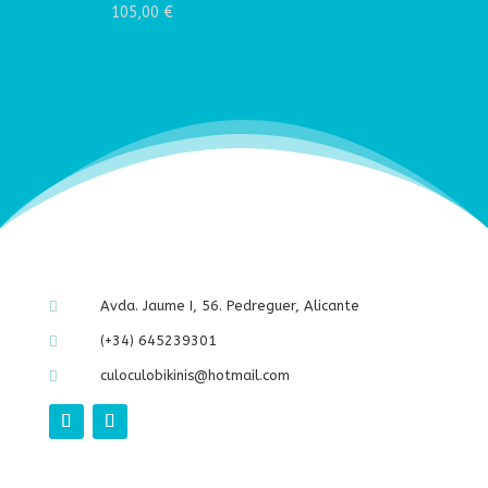
Valorado con
105,00
€
5.00
de 5
Avda. Jaume I, 56. Pedreguer, Alicante

(+34) 645239301

culoculobikinis@hotmail.com
