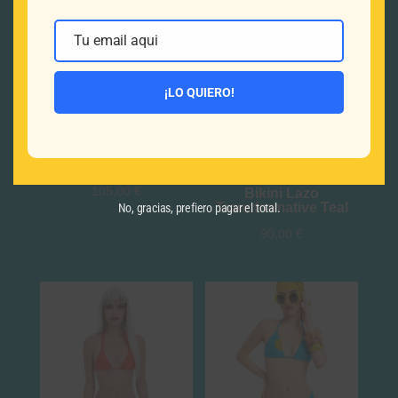
Productos relacionados
Tu email aqui
Email
¡LO QUIERO!
Bikini Rojo Perlado
Ipanema
Valorado con
105,00
€
Bikini Lazo
5.00
Transformative Teal
No, gracias, prefiero pagar el total.
de 5
90,00
€