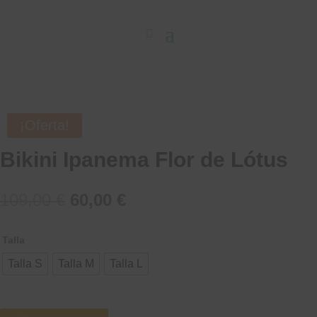
¡Oferta!
Bikini Ipanema Flor de Lótus
El
El
109,00
€
60,00
€
precio
precio
original
actual
Talla
era:
es:
109,00 €.
60,00 €.
Talla S
Talla M
Talla L