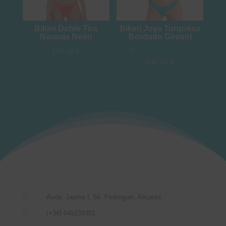
Bikini Doble Tira
Bikini Joya Turquesa
Naranja Neón
Bordado Girasol
105,00
€
Valo
130,00
€
rado
con
2.00
de 5
Avda. Jaume I, 56. Pedreguer, Alicante

(+34) 645239301
