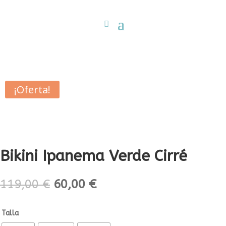
¡Oferta!
Bikini Ipanema Verde Cirré
El
El
119,00
€
60,00
€
precio
precio
original
actual
Talla
era:
es: