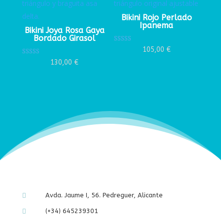
Bikini Rojo Perlado
Ipanema
Bikini Joya Rosa Gaya
Bordado Girasol
Valorado con
105,00
€
5.00
de 5
Valorado con
130,00
€
5.00
de 5
Avda. Jaume I, 56. Pedreguer, Alicante

(+34) 645239301
