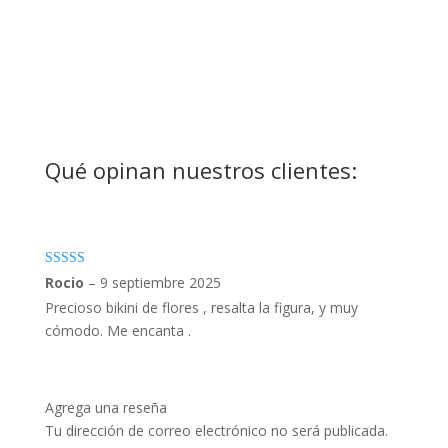
Qué opinan nuestros clientes:
Valorado con
Rocio
–
9 septiembre 2025
5
de 5
Precioso bikini de flores , resalta la figura, y muy
cómodo. Me encanta .
Agrega una reseña
Tu dirección de correo electrónico no será publicada.