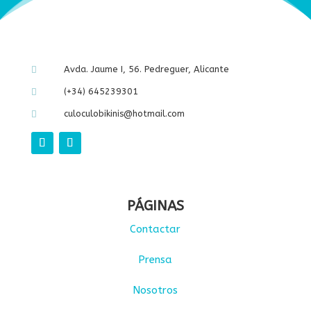
Avda. Jaume I, 56. Pedreguer, Alicante

(+34) 645239301

culoculobikinis@hotmail.com

PÁGINAS
Contactar
Prensa
Nosotros