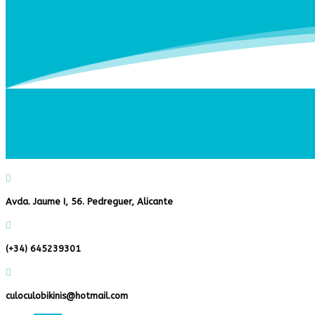

Avda. Jaume I, 56. Pedreguer, Alicante

(+34) 645239301

culoculobikinis@hotmail.com