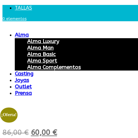
TALLAS
0 elementos
Alma
Alma Luxury
Alma Man
Alma Basic
Alma Sport
Alma Complementos
Casting
Joyas
Outlet
Prensa
¡Oferta!
El
El
86,00
€
60,00
€