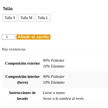
precio
precio
original
actual
Talla
era:
es:
Talla S
Talla M
Talla L
86,00 €.
60,00 €.
Bikini
Añadir al carrito
Lazo
Verde
Hay existencias
Palmeras
cantidad
90% Poliester
Composición exterior
10% Elastano
Composición interior
90% Poliester
(forro)
10% Elastano
Instrucciones de
Lavar a mano.
lavado
Secar a la sombra al revés.