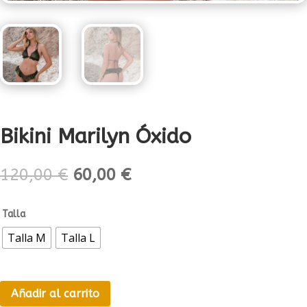
Bikini Marilyn Óxido
El
El
120,00
€
60,00
€
precio
precio
original
actual
Talla
era:
es:
120,00 €.
60,00 €.
Talla M
Talla L
Añadir al carrito