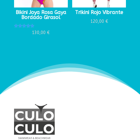
Bikini Joya Rosa Gaya
Trikini Rojo Vibrante
Bordado Girasol
120,00
€
Valorado
130,00
€
con
5.00
de 5