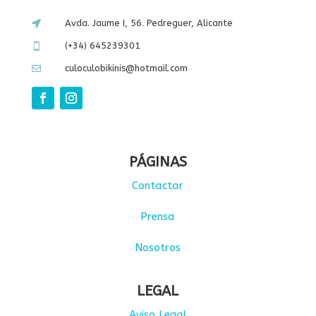
Avda. Jaume I, 56. Pedreguer, Alicante

(+34) 645239301

culoculobikinis@hotmail.com

PÁGINAS
Contactar
Prensa
Nosotros
LEGAL
Aviso Legal