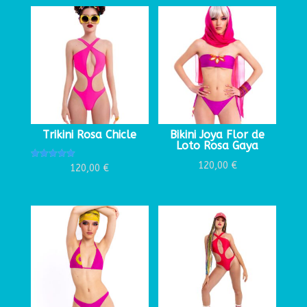
Trikini Rosa Chicle
Bikini Joya Flor de
Loto Rosa Gaya
120,00
€
Valorado
120,00
€
con
5.00
de 5