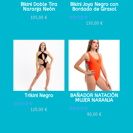
Bikini Doble Tira
Bikini Joya Negro con
Naranja Neón
Bordado de Girasol
105,00
€
Valorado
130,00
€
con
5.00
de 5
Trikini Negro
BAÑADOR NATACIÓN
MUJER NARANJA
Valorado
120,00
€
con
Valorado
90,00
€
5.00
con
de 5
5.00
de 5