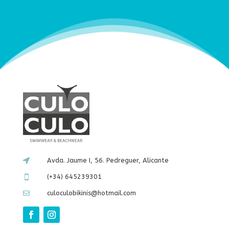
Avda. Jaume I, 56. Pedreguer, Alicante

(+34) 645239301

culoculobikinis@hotmail.com
