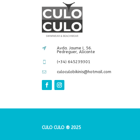
Avda. Jaume I, 56.

Pedreguer, Alicante
(+34) 645239301

culoculobikinis@hotmail.com

CULO CULO ® 2025