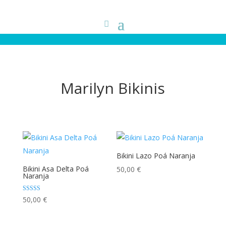
Marilyn Bikinis
Bikini Lazo Poá Naranja
Bikini Asa Delta Poá
50,00
€
Naranja
Valorado con
50,00
€
5.00
de 5