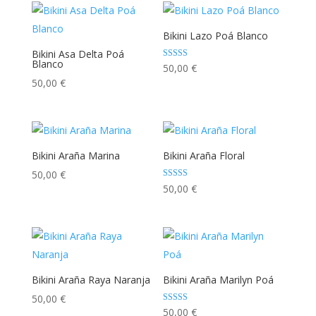
Bikini Lazo Poá Blanco
Bikini Asa Delta Poá
Blanco
Valorado con
50,00
€
5.00
50,00
€
de 5
Bikini Araña Marina
Bikini Araña Floral
50,00
€
Valorado con
50,00
€
5.00
de 5
Bikini Araña Raya Naranja
Bikini Araña Marilyn Poá
50,00
€
Valorado con
50,00
€