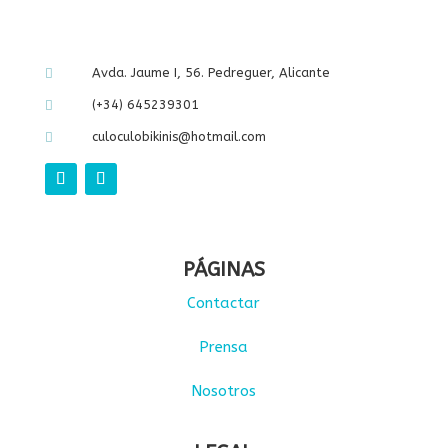
Avda. Jaume I, 56. Pedreguer, Alicante

(+34) 645239301

culoculobikinis@hotmail.com

PÁGINAS
Contactar
Prensa
Nosotros