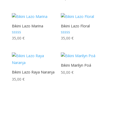
5.00
de 5
Bikini Lazo Marina
Bikini Lazo Floral
Valorado con
Valorado con
35,00
€
35,00
€
5.00
5.00
de 5
de 5
Bikini Marilyn Poá
Bikini Lazo Raya Naranja
50,00
€
35,00
€