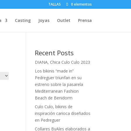
TALLAS
0 elementos
a
Casting
Joyas
Outlet
Prensa
Recent Posts
DIANA, Chica Culo Culo 2023
Los bikinis “made in”
Pedreguer triunfan en su
estreno sobre la pasarela
Mediterranean Fashion
Beach de Benidorm
Culo Culo, bikinis de
inspiración carioca diseñados
en Pedreguer
Collares ByAles elaborados a