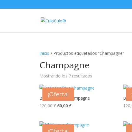
Inicio
/ Productos etiquetados “Champagne”
Champagne
Mostrando los 7 resultados
¡Oferta!
Bañador Diva Champagne
Baña
El
El
120,00
€
60,00
€
120
precio
precio
original
actual
era:
es:
¡Oferta!