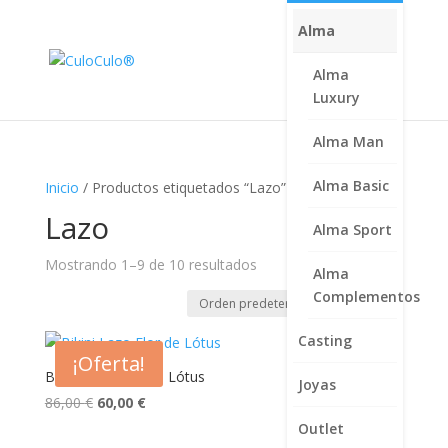
Alma
Alma
Luxury
Alma Man
Alma Basic
Inicio
/ Productos etiquetados “Lazo”
Lazo
Alma Sport
Mostrando 1–9 de 10 resultados
Alma
Complementos
Casting
¡Oferta!
Bikini Lazo Flor de Lótus
Joyas
El
El
86,00
€
60,00
€
precio
precio
Outlet
original
actual