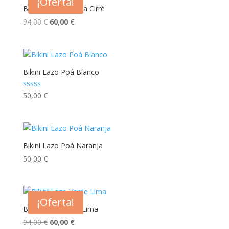
¡Oferta!
Bikini Lazo Naranja Cirré
El
El
94,00
€
60,00
€
precio
precio
original
actual
era:
es:
94,00 €.
60,00 €.
Bikini Lazo Poá Blanco
Valorado con
50,00
€
5.00
de 5
Bikini Lazo Poá Naranja
50,00
€
¡Oferta!
Bikini Lazo Verde Lima
El
El
94,00
€
60,00
€