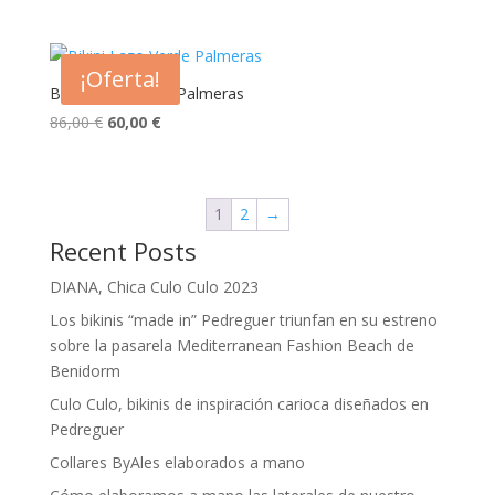
precio
precio
original
actual
era:
es:
¡Oferta!
94,00 €.
60,00 €.
Bikini Lazo Verde Palmeras
El
El
86,00
€
60,00
€
precio
precio
original
actual
era:
es:
1
2
→
86,00 €.
60,00 €.
Recent Posts
DIANA, Chica Culo Culo 2023
Los bikinis “made in” Pedreguer triunfan en su estreno
sobre la pasarela Mediterranean Fashion Beach de
Benidorm
Culo Culo, bikinis de inspiración carioca diseñados en
Pedreguer
Collares ByAles elaborados a mano