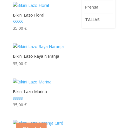
era:
es:
Prensa
86,00 €.
60,00 €.
Bikini Lazo Floral
TALLAS
Valorado con
35,00
€
5.00
de 5
Bikini Lazo Raya Naranja
35,00
€
Bikini Lazo Marina
Valorado con
35,00
€
5.00
de 5