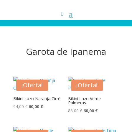
Garota de Ipanema
¡Oferta!
¡Oferta!
Bikini Lazo Naranja Cirré
Bikini Lazo Verde
Palmeras
El
El
94,00
€
60,00
€
El
El
86,00
€
60,00
€
precio
precio
precio
precio
original
actual
original
actual
era:
es: