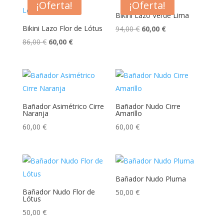
era:
es:
¡Oferta!
¡Oferta!
94,00 €.
60,00 €.
86,00 €.
60,00 €.
Bikini Lazo Verde Lima
Bikini Lazo Flor de Lótus
El
El
94,00
€
60,00
€
El
El
precio
precio
86,00
€
60,00
€
precio
precio
original
actual
original
actual
era:
es:
era:
es:
94,00 €.
60,00 €.
86,00 €.
60,00 €.
Bañador Asimétrico Cirre
Bañador Nudo Cirre
Naranja
Amarillo
60,00
€
60,00
€
Bañador Nudo Pluma
Bañador Nudo Flor de
50,00
€
Lótus
50,00
€