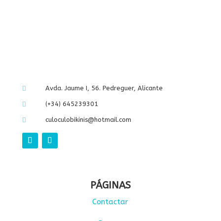
109,00 €.
60,00 €.
original
actual
era:
es:
109,00 €.
60,00 €.
Avda. Jaume I, 56. Pedreguer, Alicante

(+34) 645239301

culoculobikinis@hotmail.com

PÁGINAS
Contactar